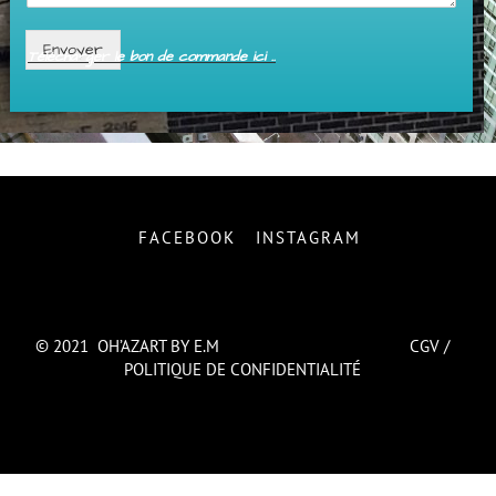
Envoyer
Télécharger le bon de commande ici ..
FACEBOOK
INSTAGRAM
© 2021 OH’AZART BY E.M
CGV
/
POLITIQUE DE CONFIDENTIALITÉ